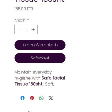
Preis
165,00 ETB
Anzahl
*
In den Warenkorb
Sofortkauf
Maintain everyday
hygiene with
Safe facial
Tissue 150sht
. Soft,
durable, and reliable –
essential for home and
office use. Order at
Arada Mart – fast