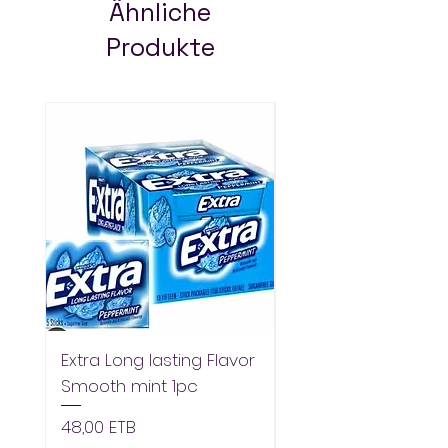
delivery in Addis Ababa.
Ähnliche
Always pay less!
Produkte
Extra Long lasting Flavor
Extra Longlasting F
Smooth mint 1pc
Spearmint 1pc
Preis
Preis
48,00 ETB
48,00 ETB