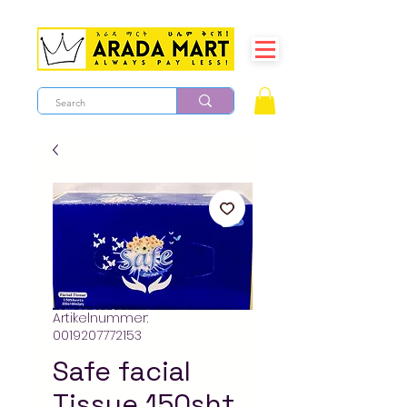
Artikelnummer:
0019207772153
Safe facial
Tissue 150sht