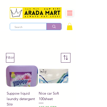
Filter
Suppow liquid
Nice car Soft
laundry detergent
100sheet
5litr