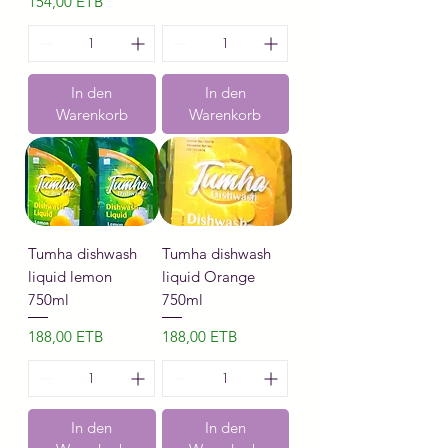
Preis
154,00 ETB
In den
In den
Warenkorb
Warenkorb
Tumha dishwash
Tumha dishwash
liquid lemon
liquid Orange
750ml
750ml
Preis
Preis
188,00 ETB
188,00 ETB
In den
In den