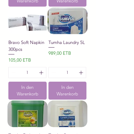
Warenkorb
Warenkorb
Bravo Soft Napkin
Tumha Laundry 5L
300pcs
Preis
989,00 ETB
Preis
105,00 ETB
In den
In den
Warenkorb
Warenkorb