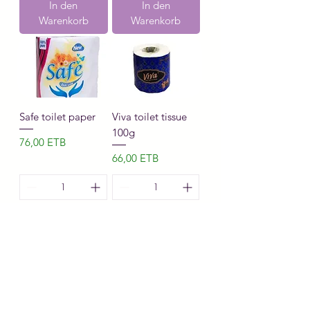
In den
In den
Warenkorb
Warenkorb
Safe toilet paper
Viva toilet tissue
100g
Preis
76,00 ETB
Preis
66,00 ETB
In den
In den
Warenkorb
Warenkorb