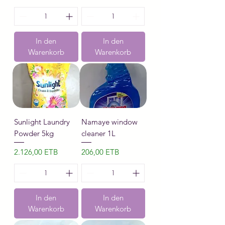
In den
In den
Warenkorb
Warenkorb
Sunlight Laundry
Namaye window
Powder 5kg
cleaner 1L
Preis
Preis
2.126,00 ETB
206,00 ETB
In den
In den
Warenkorb
Warenkorb