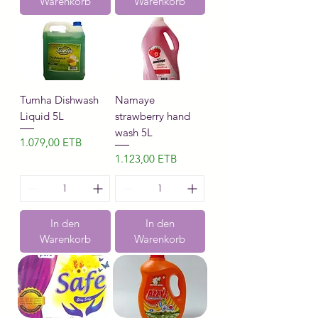
Warenkorb
Warenkorb
Tumha Dishwash
Namaye
Liquid 5L
strawberry hand
wash 5L
Preis
1.079,00 ETB
Preis
1.123,00 ETB
In den
In den
Warenkorb
Warenkorb