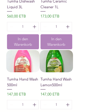
Tumha Dishwash
Tumha Ceramic
Liquid 3L
Cleaner 1L
Preis
Preis
560,00 ETB
173,00 ETB
In den
In den
Warenkorb
Warenkorb
Tumha Hand Wash
Tumha Hand Wash
500ml
Lemon500ml
Preis
Preis
147,00 ETB
147,00 ETB