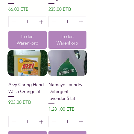
Preis
Preis
66,00 ETB
235,00 ETB
In den
In den
Warenkorb
Warenkorb
Azzy Caring Hand
Namaye Laundry
Wash Orange 5l
Detergent
lavender 5 Litr
Preis
923,00 ETB
Preis
1.281,00 ETB