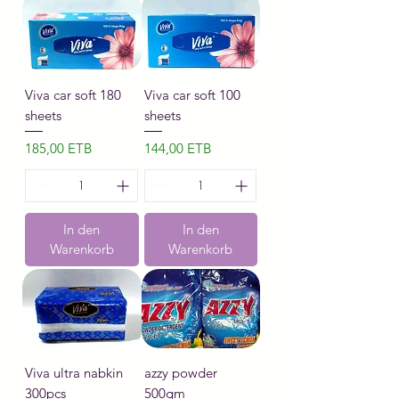
Viva car soft 180
Viva car soft 100
sheets
sheets
Preis
Preis
185,00 ETB
144,00 ETB
In den
In den
Warenkorb
Warenkorb
Viva ultra nabkin
azzy powder
300pcs
500gm