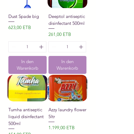
Dust Spade big
Deeptol antiseptic
disinfectant 500ml
Preis
623,00 ETB
Preis
261,00 ETB
In den
In den
Warenkorb
Warenkorb
Tumha antiseptic
Azzy laundry flower
liquid disinfectant
5ltr
500ml
Preis
1.199,00 ETB