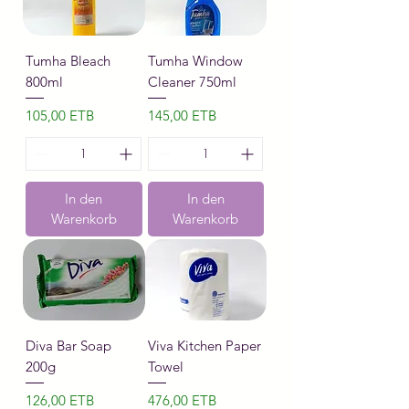
Tumha Bleach
Tumha Window
800ml
Cleaner 750ml
Preis
Preis
105,00 ETB
145,00 ETB
In den
In den
Warenkorb
Warenkorb
Diva Bar Soap
Viva Kitchen Paper
200g
Towel
Preis
Preis
126,00 ETB
476,00 ETB