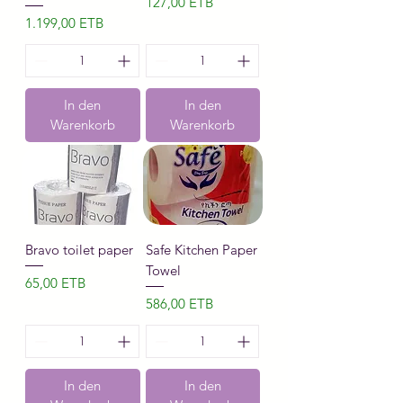
Preis
127,00 ETB
Preis
1.199,00 ETB
In den
In den
Warenkorb
Warenkorb
Bravo toilet paper
Safe Kitchen Paper
Towel
Preis
65,00 ETB
Preis
586,00 ETB
In den
In den