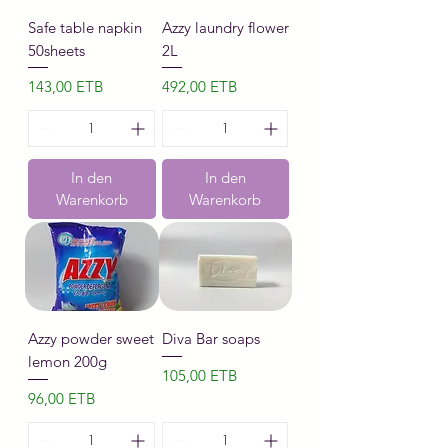
Safe table napkin
Azzy laundry flower
50sheets
2L
Preis
Preis
143,00 ETB
492,00 ETB
In den
In den
Warenkorb
Warenkorb
Azzy powder sweet
Diva Bar soaps
lemon 200g
Preis
105,00 ETB
Preis
96,00 ETB