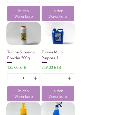
In den
In den
Warenkorb
Warenkorb
Tumha Scouring
Tuhma Multi
Powder 500g
Purpose 1L
Preis
Preis
135,00 ETB
259,00 ETB
In den
In den
Warenkorb
Warenkorb