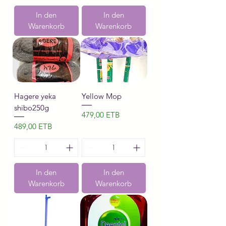
In den
In den
Warenkorb
Warenkorb
Hagere yeka
Yellow Mop
shibo250g
Preis
479,00 ETB
Preis
489,00 ETB
In den
In den
Warenkorb
Warenkorb