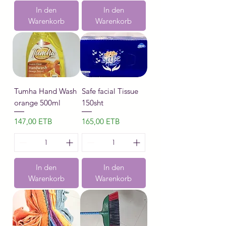
In den
In den
Warenkorb
Warenkorb
Tumha Hand Wash
Safe facial Tissue
orange 500ml
150sht
Preis
Preis
147,00 ETB
165,00 ETB
In den
In den
Warenkorb
Warenkorb