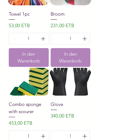
Towel 1pc
Broom
Preis
Preis
53,00 ETB
231,00 ETB
In den
In den
Warenkorb
Warenkorb
Combo sponge
Glove
with scourer
Preis
340,00 ETB
Preis
453,00 ETB