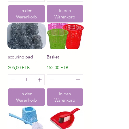
In den
In den
Warenkorb
Warenkorb
scouring pad
Basket
Preis
Preis
205,00 ETB
152,00 ETB
In den
In den
Warenkorb
Warenkorb