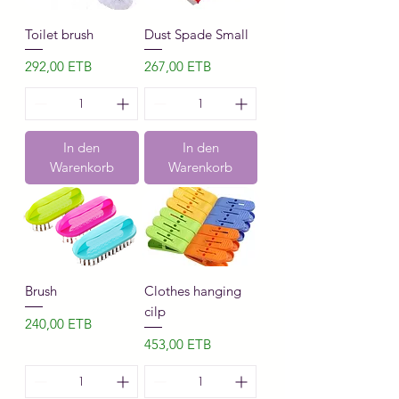
Toilet brush
Dust Spade Small
Preis
Preis
292,00 ETB
267,00 ETB
In den
In den
Warenkorb
Warenkorb
Brush
Clothes hanging
cilp
Preis
240,00 ETB
Preis
453,00 ETB