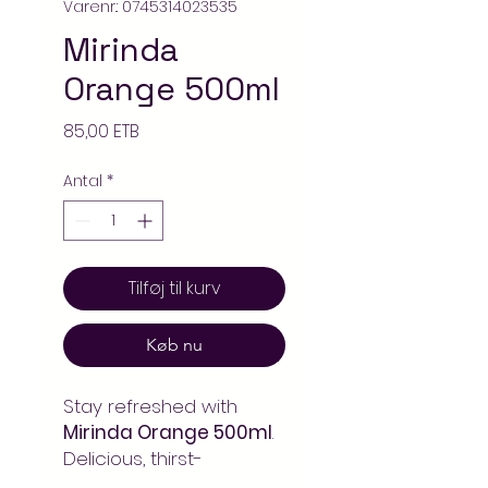
Varenr.: 0745314023535
Mirinda
Orange 500ml
Pris
85,00 ETB
Antal
*
Tilføj til kurv
Køb nu
Stay refreshed with
Mirinda Orange 500ml
.
Delicious, thirst-
quenching taste for