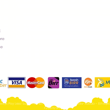
t
ere
ge
ways Pay Less! Supermarket - Online Shopping- Addis-Abeba - Ethiopia
+251911251567