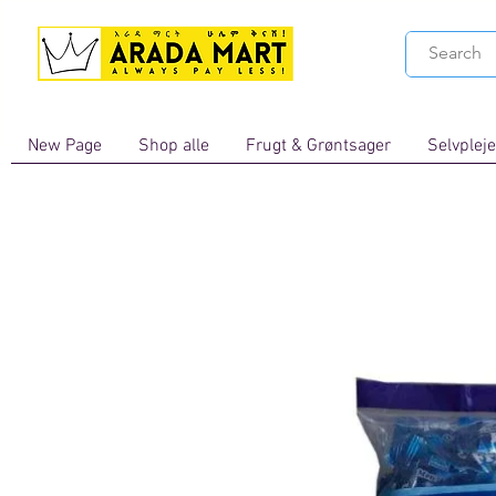
New Page
Shop alle
Frugt & Grøntsager
Selvpleje