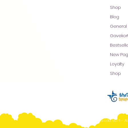
Shop
Blog
General
Gavekor
Bestsell
New Pa
Loyalty
Shop
Arada Mart - Al