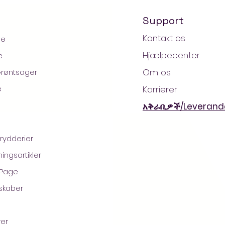
Support
Kontakt os
ge
Hjælpecenter
e
Om os
Grøntsager
e
Karrierer
አቅራቢዎች/Leverand
Krydderier
2021 af AradaMart - Købmand -Supermarked - Shoppi
ingsartikler
 Page
skaber
rer