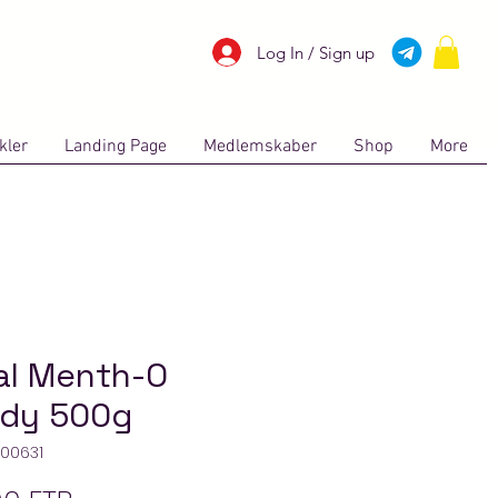
Log In / Sign up
kler
Landing Page
Medlemskaber
Shop
More
al Menth-O
dy 500g
 00631