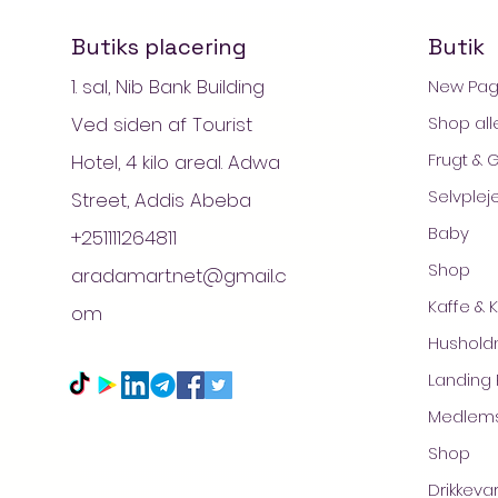
Butiks placering
Butik
1. sal, Nib Bank Building
New Pa
Ved siden af Tourist
Shop all
Frugt & 
Hotel, 4 kilo areal. Adwa
Selvplej
Street, Addis Abeba
Baby
+251111264811
Shop
aradamart.net@gmail.c
Kaffe & 
om
© 
Husholdn
Landing
Medlem
Shop
Drikkeva