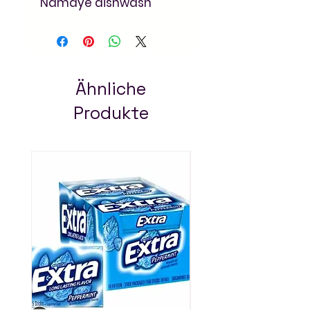
Namaye dishwash
apple 1000ml
. Powerful
formula for tough stains
and grease. Order at
Arada Mart
– Addis
Ababa's leading online
Ähnliche
grocery store for
Produkte
household essentials.
Always Pay Less!