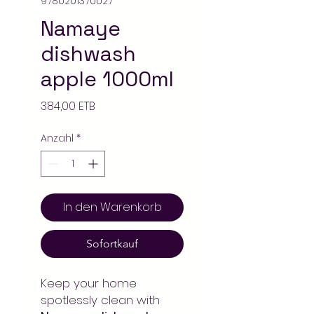
9780201370027
Namaye
dishwash
apple 1000ml
Preis
384,00 ETB
Anzahl
*
In den Warenkorb
Sofortkauf
Keep your home
spotlessly clean with