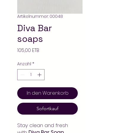
Artikelnummer: 00048
Diva Bar
soaps
Preis
105,00 ETB
Anzahl
*
In den Warenkorb
Sofortkauf
Stay clean and fresh
with
Diva Bar Soap
.