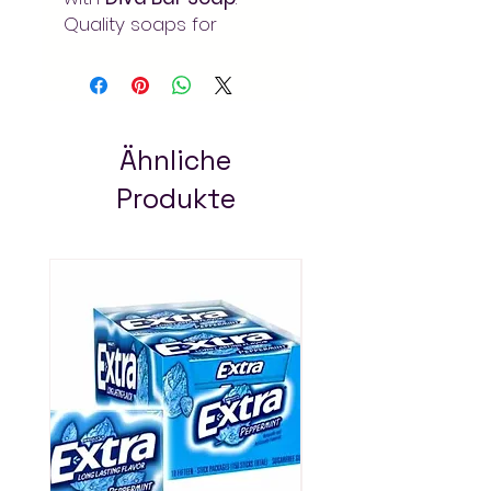
Quality soaps for
everyday cleansing and
hygiene. Order at Arada
Mart for fast delivery in
Addis Ababa. Always pay
less!
Ähnliche
Produkte