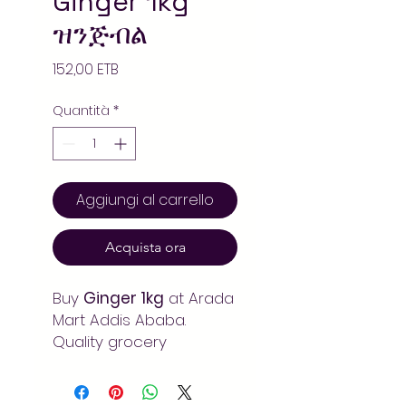
Ginger 1kg
ዝንጅብል
Prezzo
152,00 ETB
Quantità
*
Aggiungi al carrello
Acquista ora
Buy
Ginger 1kg
at Arada
Mart Addis Ababa.
Quality grocery
essentials at unbeatable
prices. Fast delivery in