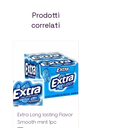
Ethiopia – always pay
less!
Prodotti
correlati
Extra Long lasting Flavor
Extra Longlasting F
Smooth mint 1pc
Spearmint 1pc