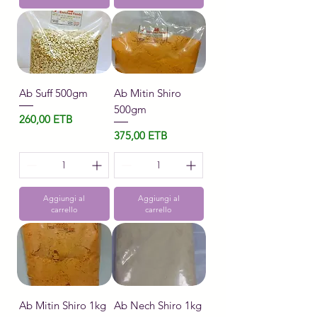
Ab Suff 500gm
Ab Mitin Shiro
500gm
Prezzo
260,00 ETB
Prezzo
375,00 ETB
Aggiungi al
Aggiungi al
carrello
carrello
Ab Mitin Shiro 1kg
Ab Nech Shiro 1kg