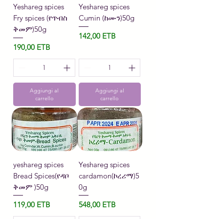
Yeshareg spices
Yeshareg spices
Fry spices (የጥብስ
Cumin (ከሙን)50g
ቅመም)50g
Prezzo
142,00 ETB
Prezzo
190,00 ETB
Aggiungi al
Aggiungi al
carrello
carrello
yeshareg spices
Yeshareg spices
Bread Spices(የዳቦ
cardamon(ኮረሪማ)5
ቅመም )50g
0g
Prezzo
Prezzo
119,00 ETB
548,00 ETB