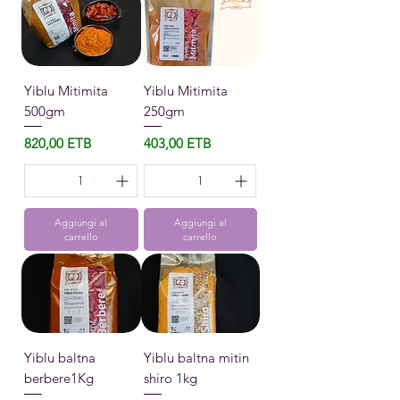
Yiblu Mitimita
Yiblu Mitimita
500gm
250gm
Prezzo
Prezzo
820,00 ETB
403,00 ETB
Aggiungi al
Aggiungi al
carrello
carrello
Yiblu baltna
Yiblu baltna mitin
berbere1Kg
shiro 1kg