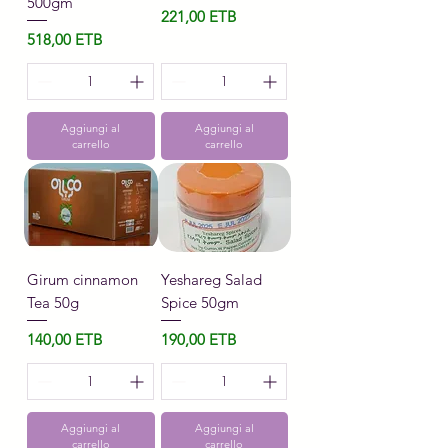
500gm
Prezzo
221,00 ETB
Prezzo
518,00 ETB
Aggiungi al
Aggiungi al
carrello
carrello
Girum cinnamon
Yeshareg Salad
Tea 50g
Spice 50gm
Prezzo
Prezzo
140,00 ETB
190,00 ETB
Aggiungi al
Aggiungi al
carrello
carrello