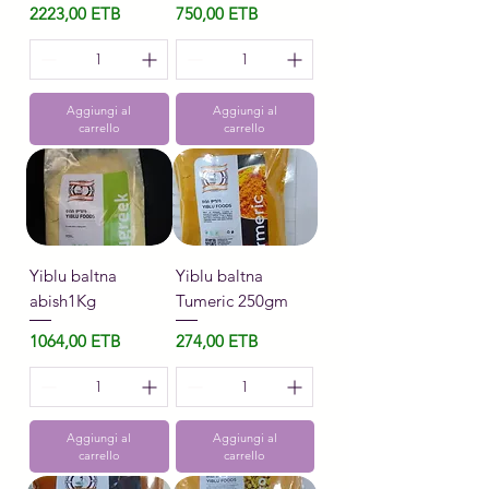
Prezzo
Prezzo
2223,00 ETB
750,00 ETB
Aggiungi al
Aggiungi al
carrello
carrello
Yiblu baltna
Yiblu baltna
abish1Kg
Tumeric 250gm
Prezzo
Prezzo
1064,00 ETB
274,00 ETB
Aggiungi al
Aggiungi al
carrello
carrello