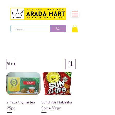
Filtra
simba thyme tea
Sunchips Habesha
25pc
Spice 58gm