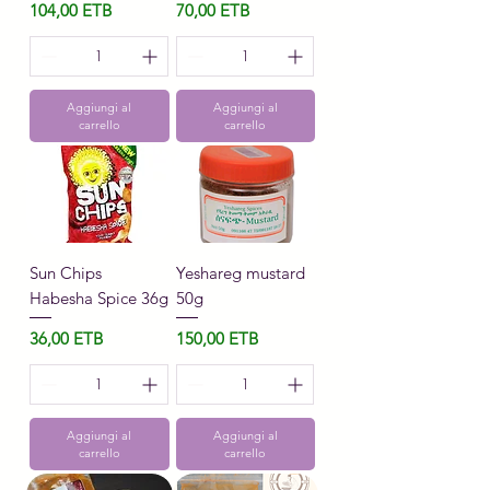
Prezzo
Prezzo
104,00 ETB
70,00 ETB
Aggiungi al
Aggiungi al
carrello
carrello
Sun Chips
Yeshareg mustard
Habesha Spice 36g
50g
Prezzo
Prezzo
36,00 ETB
150,00 ETB
Aggiungi al
Aggiungi al
carrello
carrello