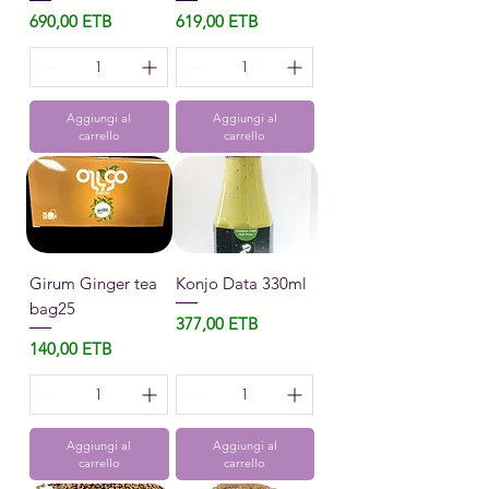
Prezzo
Prezzo
690,00 ETB
619,00 ETB
Aggiungi al
Aggiungi al
carrello
carrello
Girum Ginger tea
Konjo Data 330ml
bag25
Prezzo
377,00 ETB
Prezzo
140,00 ETB
Aggiungi al
Aggiungi al
carrello
carrello