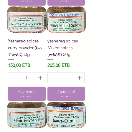
carrello
carrello
Yeshareg spices
yeshareg spices
curry powder (ኬሪ
Mixed spices
ፓውደር)50g
(መከለሻ) 50g
Prezzo
Prezzo
150,00 ETB
205,00 ETB
Aggiungi al
Aggiungi al
carrello
carrello