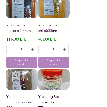
Yiblu baltna
Yiblu baltna mitin
berbere 500gm
shiro500gm
Prezzo
Prezzo
1116,00 ETB
403,00 ETB
Aggiungi al
Aggiungi al
carrello
carrello
Yiblu baltna
Yeshareg Rice
Ground flax seed
Spices 50gm