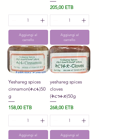
Prezzo
205,00 ETB
Aggiungi al
Aggiungi al
carrello
carrello
Yeshareg spices
yeshareg spices
cinnamon(ቀረፋ)50
cloves
g
(ቅርንፉድ)50g
Prezzo
Prezzo
158,00 ETB
268,00 ETB
Aggiungi al
Aggiungi al