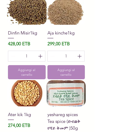
Dinfin Misir1kg
Aja kinche1kg
Prezzo
Prezzo
428,00 ETB
299,00 ETB
Aggiungi al
Aggiungi al
carrello
carrello
Ater kik 1kg
yeshareg spices
Tea spice (ድብልቅ
Prezzo
274,00 ETB
የሻይ ቅመም )50g