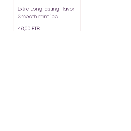
Extra Long lasting Flavor
Extra Longlasting F
Smooth mint 1pc
Spearmint 1pc
Pris
Pris
48,00 ETB
48,00 ETB
Tilføj til kurv
Support
Kontakt os
Hjælpecenter
Om os