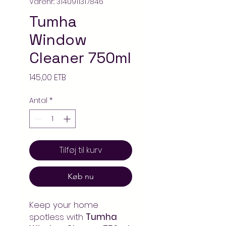
Varenr.: 3140911317846
Tumha
Window
Cleaner 750ml
Pris
145,00 ETB
Antal
*
Tilføj til kurv
Køb nu
Keep your home
spotless with
Tumha