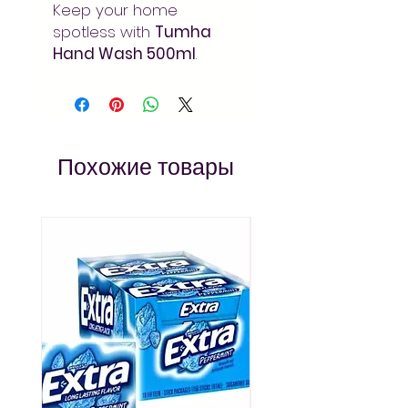
Keep your home
spotless with
Tumha
Hand Wash 500ml
.
Powerful cleaning action
that cuts through
grease. Order at Arada
Mart – fast delivery in
Addis Ababa. Always pay
Похожие товары
less!