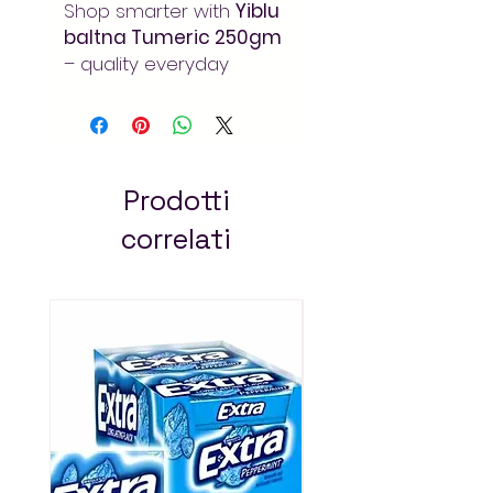
Shop smarter with
Yiblu
baltna Tumeric 250gm
– quality everyday
grocery at the best
value. Available online at
Arada Mart for fast,
convenient delivery
across Addis Ababa.
Prodotti
Always pay less!
correlati