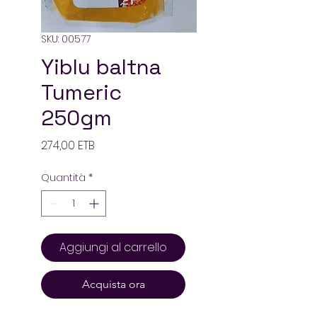
SKU: 00577
Yiblu baltna
Tumeric
250gm
Prezzo
274,00 ETB
Quantità
*
Aggiungi al carrello
Acquista ora