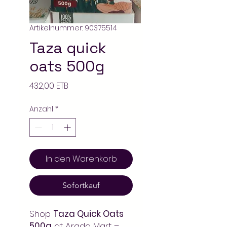
Artikelnummer: 90375514
Taza quick
oats 500g
Preis
432,00 ETB
Anzahl
*
In den Warenkorb
Sofortkauf
Shop
Taza Quick Oats
500g
at Arada Mart –