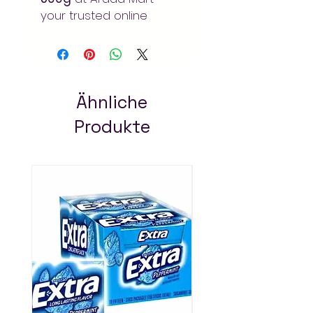
your trusted online
grocery store in Addis
Ababa. Quality products
with fast delivery. Always
pay less!
Ähnliche
Produkte