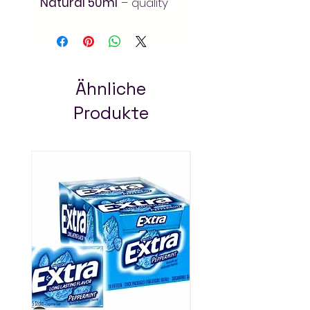
Natural 50ml
– quality
everyday grocery at the
best value. Available
online at Arada Mart for
fast, convenient delivery
across Addis Ababa.
Ähnliche
Always pay less!
Produkte