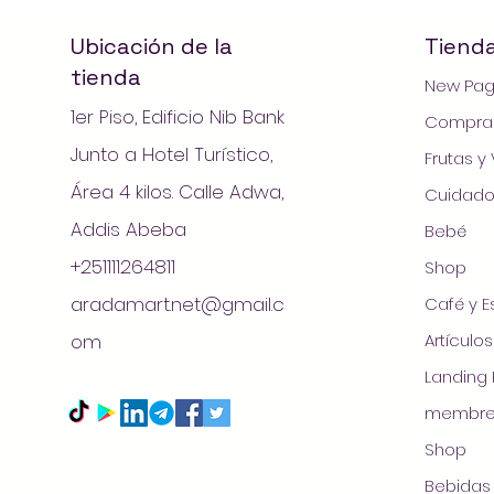
Ubicación de la
Tiend
tienda
New Pa
1er Piso, Edificio Nib Bank
Comprar
Junto a Hotel Turístico,
Frutas y
Área 4 kilos. Calle Adwa,
Cuidado
Addis Abeba
Bebé
+251111264811
Shop
aradamart.net@gmail.c
Café y 
© 20
om
Artículo
Landing
membre
Shop
Bebidas