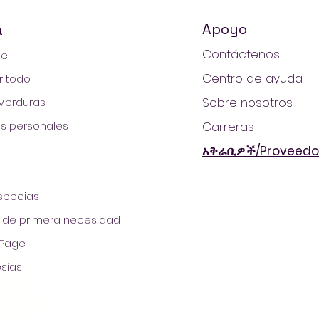
Apoyo
a
Contáctenos
ge
Centro de ayuda
 todo
Sobre nosotros
 Verduras
s personales
Carreras
አቅራቢዎች/Proveedo
Especias
21 by AradaMart - Comestibles -Supermercado - Com
s de primera necesidad
 Page
sías