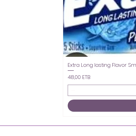
Extra Long lasting Flavor S
Precio
48,00 ETB