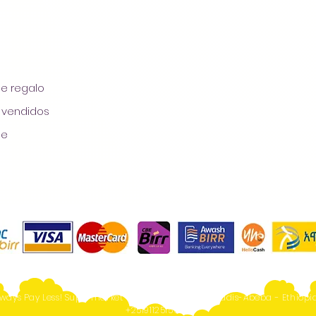
de regalo
 vendidos
ge
ways Pay Less! Supermarket - Online Shopping- Addis-Abeba - Ethiopia
+251911251567