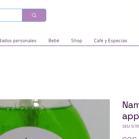
dados personales
Bebé
Shop
Café y Especias
Nam
app
SKU: 97