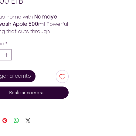
Precio
00 ETB
ess home with
Namaye
ash Apple 500ml
. Powerful
ng that cuts through
. Order at Arada Mart –
ad
*
livery. Always pay less!
gar al carrito
Realizar compra