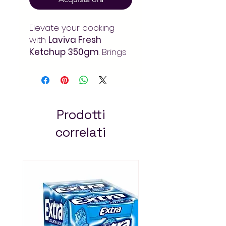
Elevate your cooking
with
Laviva Fresh
Ketchup 350gm
. Brings
rich depth of flavor to
your meals and recipes.
Order at Arada Mart –
fast delivery in Addis
Ababa. Always pay less!
Prodotti
correlati