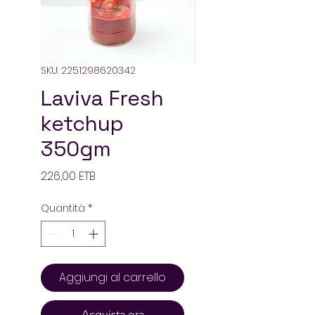
SKU: 2251298620342
Laviva Fresh
ketchup
350gm
Prezzo
226,00 ETB
Quantità
*
Aggiungi al carrello
Acquista ora