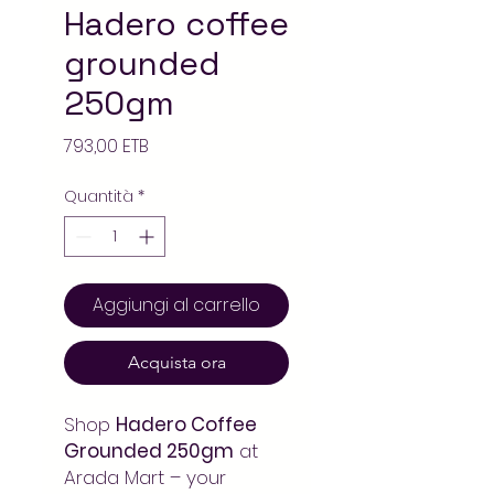
Hadero coffee
grounded
250gm
Prezzo
793,00 ETB
Quantità
*
Aggiungi al carrello
Acquista ora
Shop
Hadero Coffee
Grounded 250gm
at
Arada Mart – your