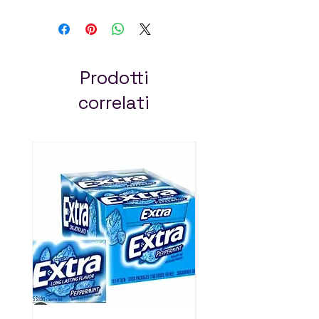
trusted online grocery
store in Addis Ababa.
Quality products with
fast delivery. Always pay
less!
Prodotti
correlati