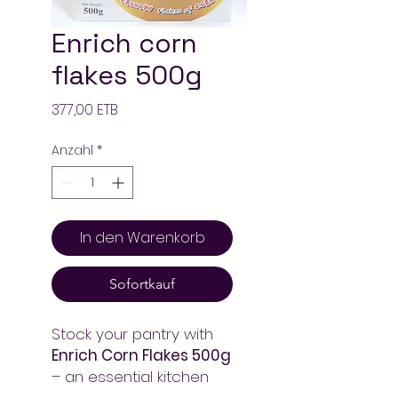
Enrich corn
flakes 500g
Preis
377,00 ETB
Anzahl
*
In den Warenkorb
Sofortkauf
Stock your pantry with
Enrich Corn Flakes 500g
– an essential kitchen
staple for everyday