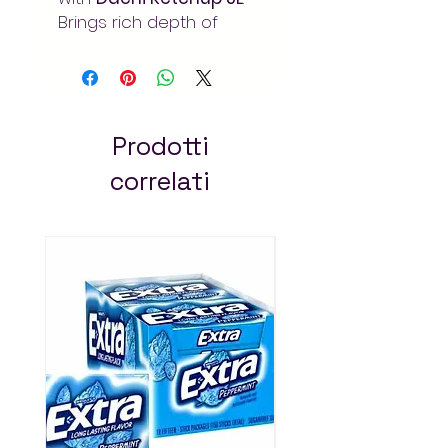
Brings rich depth of
flavor to your meals.
Order at Arada Mart –
fast delivery. Always pay
less!
Prodotti
correlati