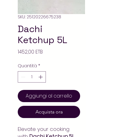
SKU: 25120226675238
Dachi
Ketchup 5L
Prezzo
1452,00 ETB
Quantità
*
Aggiungi al carrello
Acquista ora
Elevate your cooking
with
Dachi Ketchup 5L
.