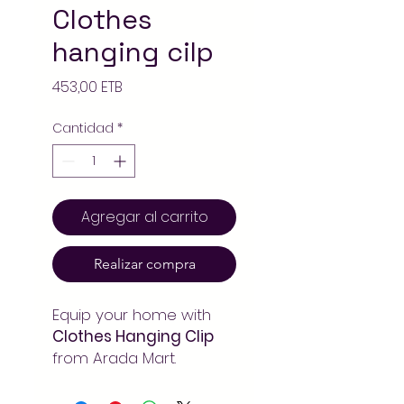
Clothes
hanging cilp
Precio
453,00 ETB
Cantidad
*
Agregar al carrito
Realizar compra
Equip your home with
Clothes Hanging Clip
from Arada Mart.
Durable household tools
and cleaning