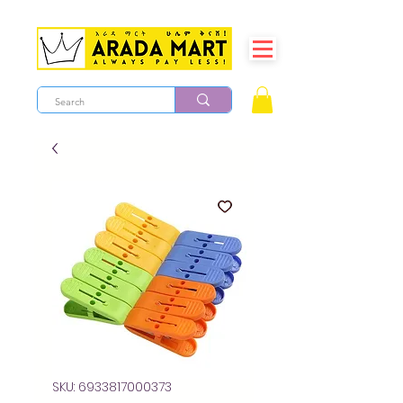
SKU: 6933817000373