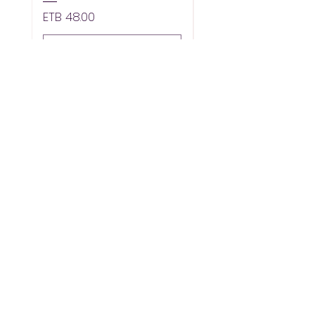
價格
價格
ETB 48.00
ETB 48.00
新增至購物車
支持
联系我们
帮助中心
关于我们
职业生涯
አቅራቢዎች/供应商
0930.21.29.30 - 0930.24
.29.30