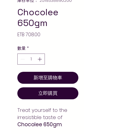
庫存單位： 2519338890200
Chocolee
650gm
價
ETB 708.00
格
數量
*
新增至購物車
立即購買
Treat yourself to the
irresistible taste of
Chocolee 650gm
.
Perfect for sharing,