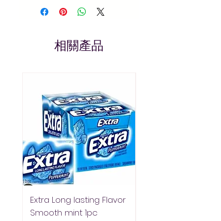
gifting, or on the go.
Order at
Arada Mart
–
Addis Ababa's favourite
online grocery store.
相關產品
Always Pay Less!
Extra Long lasting Flavor
Extra Longlasting F
Smooth mint 1pc
Spearmint 1pc