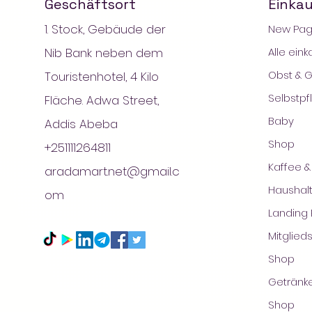
Geschäftsort
Einka
1. Stock, Gebäude der
New Pa
Nib Bank neben dem
Alle ein
Obst & 
Touristenhotel, 4 Kilo
Selbstpf
Fläche. Adwa Street,
Baby
Addis Abeba
Shop
+251111264811
Kaffee 
aradamart.net@gmail.c
© 2
Haushalt
om
Landing
Mitglied
Shop
Getränk
Shop