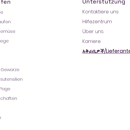
Unterstützung
ufen
Kontaktiere uns
ge
Hilfezentrum
kaufen
Über uns
Gemüse
lege
Karriere
አቅራቢዎች/Lieferant
& Gewürze
021 by AradaMart - Lebensmittel -Supermarkt - Einkauf
sutensilien
 Page
schaften
e