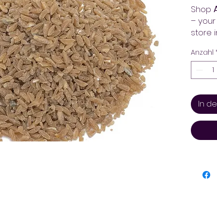
Shop
– your
store 
produc
Anzahl
fast de
Always
In d