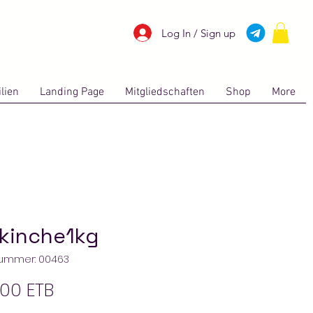
Log In / Sign up
lien
Landing Page
Mitgliedschaften
Shop
More
 kinche1kg
nummer: 00463
Preis
00 ETB