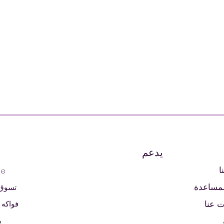
يدعم
ا
ge
لمساعدة
تسوق
 عنا
فواكه
ر