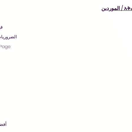
موردين
قه
© 2021 بواسطة أراد مارت - بقالة - سوبر ماركت - تسوق
الضروريات
 Page
أفضل