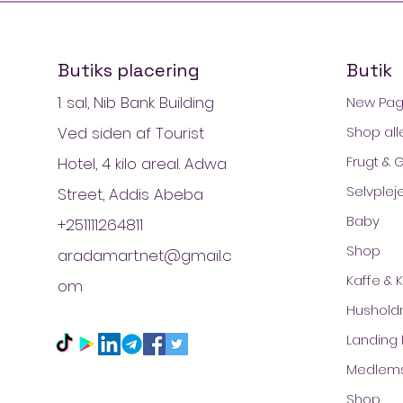
Butiks placering
Butik
1. sal, Nib Bank Building
New Pa
Ved siden af Tourist
Shop all
Frugt & 
Hotel, 4 kilo areal. Adwa
Selvplej
Street, Addis Abeba
Baby
+251111264811
Shop
aradamart.net@gmail.c
Kaffe & 
om
© 
Husholdn
Landing
Medlem
Shop