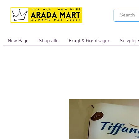
New Page
Shop alle
Frugt & Grøntsager
Selvpleje