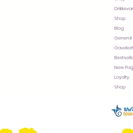
Drikkeva
Shop
Blog
General
Gavekor
Bestsell
New Pa
Loyalty
Shop