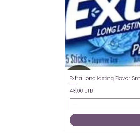
Extra Long lasting Flavor S
Pris
48,00 ETB