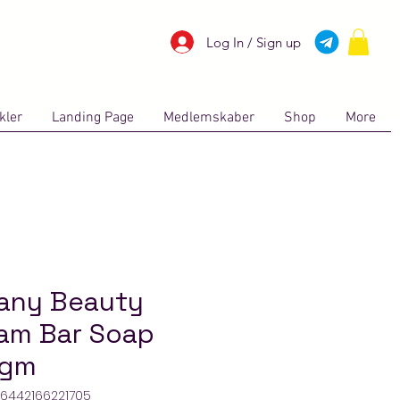
Log In / Sign up
kler
Landing Page
Medlemskaber
Shop
More
fany Beauty
am Bar Soap
0gm
: 6442166221705