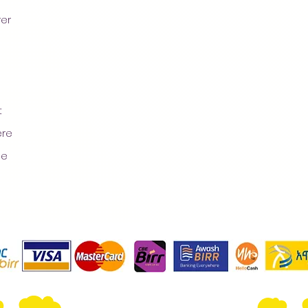
rer
t
ere
ge