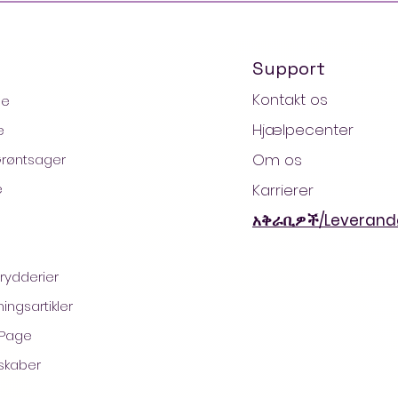
Support
Kontakt os
ge
Hjælpecenter
e
Om os
Grøntsager
e
Karrierer
አቅራቢዎች/Leverand
Krydderier
2021 af AradaMart - Købmand -Supermarked - Shoppi
ingsartikler
 Page
skaber