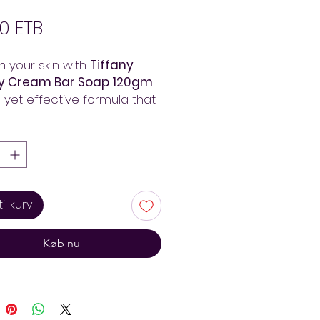
Pris
0 ETB
h your skin with
Tiffany
y Cream Bar Soap 120gm
.
 yet effective formula that
hes while cleansing. Fast
ry in Addis Ababa from
Mart – always pay less!
 til kurv
Køb nu