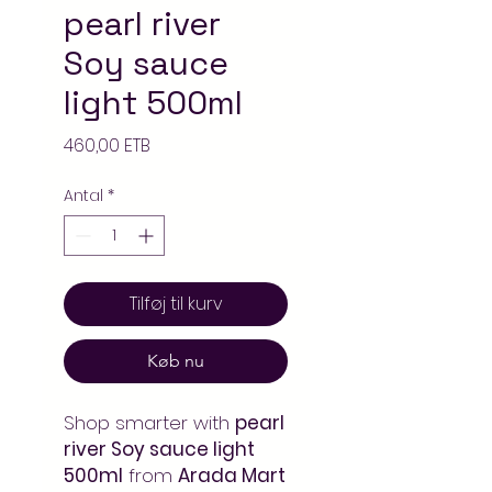
pearl river
Soy sauce
light 500ml
Pris
460,00 ETB
Antal
*
Tilføj til kurv
Køb nu
Shop smarter with
pearl
river Soy sauce light
500ml
from
Arada Mart