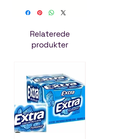
– your online
supermarket in Addis
Ababa. Quality products
at unbeatable prices,
delivered fast in Ethiopia.
Relaterede
Always Pay Less!
produkter