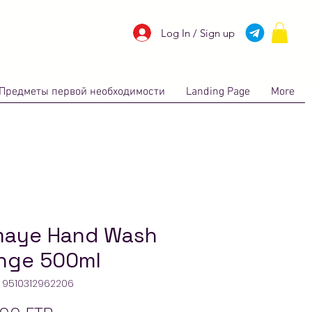
Log In / Sign up
Предметы первой необходимости
Landing Page
More
aye Hand Wash
nge 500ml
: 9510312962206