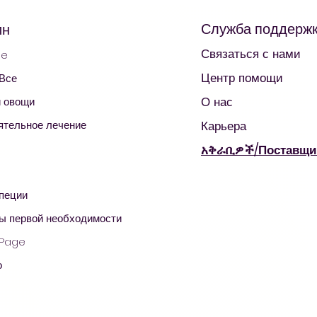
Служба поддерж
ин
Связаться с нами
ge
Центр помощи
 Все
О нас
и овощи
ятельное лечение
Карьера
አቅራቢዎች/Поставщи
специи
© 2021 AradaMart - Бакалея -Супермаркет - Покупки
ы первой необходимости
 Page
о