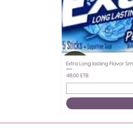
Extra Long lasting Flavor S
Цена
48,00 ETB