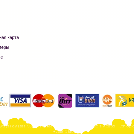
ная карта
леры
ge
ways Pay Less! Supermarket - Online Shopping- Addis-Abeba - Ethiopia
+251911251567