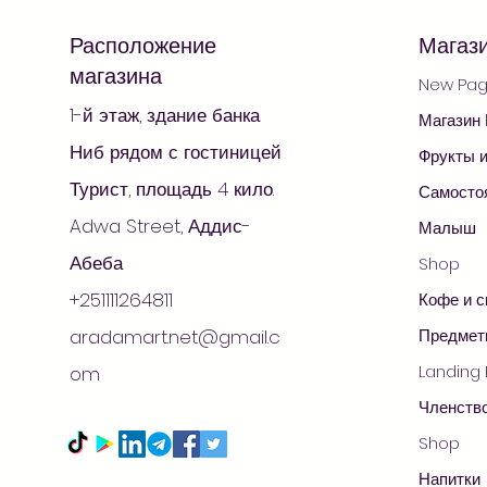
Расположение
Магаз
магазина
New Pa
1-й этаж, здание банка
Магазин
Ниб рядом с гостиницей
Фрукты 
Турист, площадь 4 кило.
Самосто
Adwa Street, Аддис-
Малыш
Абеба
Shop
+251111264811
Кофе и 
aradamart.net@gmail.c
Предмет
Landing
om
Членств
Shop
Напитки