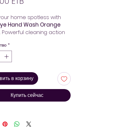
Цена
00 ETB
our home spotless with
e Hand Wash Orange
. Powerful cleaning action
uts through grease. Order
тво
*
da Mart – fast delivery in
Ababa. Always pay less!
вить в корзину
Купить сейчас