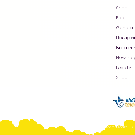
Shop
Blog
General
Подароч
Бестсел
New Pa
Loyalty
Shop
Arada Mart - Al