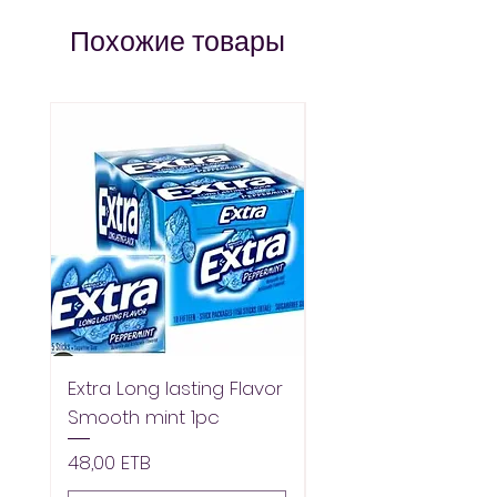
– always pay less!
Похожие товары
Extra Long lasting Flavor
Extra Longlasting F
Smooth mint 1pc
Spearmint 1pc
Цена
Цена
48,00 ETB
48,00 ETB