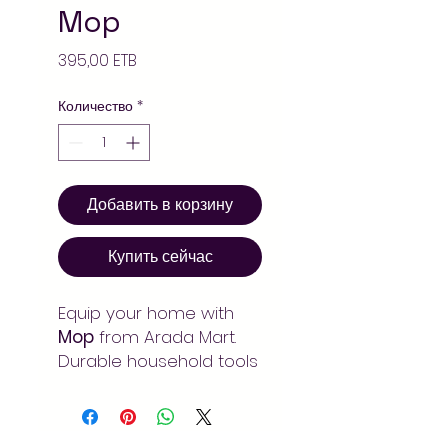
Mop
Цена
395,00 ETB
Количество
*
Добавить в корзину
Купить сейчас
Equip your home with
Mop
from Arada Mart.
Durable household tools
and cleaning
accessories. Fast
delivery in Addis Ababa