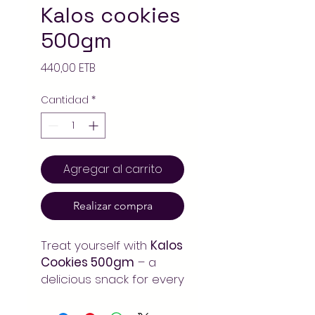
Kalos cookies
500gm
Precio
440,00 ETB
Cantidad
*
Agregar al carrito
Realizar compra
Treat yourself with
Kalos
Cookies 500gm
– a
delicious snack for every
moment. Fast delivery
across Addis Ababa