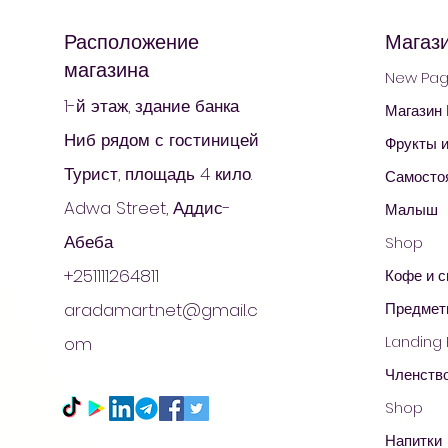
Расположение
Магаз
магазина
New Pa
1-й этаж, здание банка
Магазин
Ниб рядом с гостиницей
Фрукты 
Турист, площадь 4 кило.
Самосто
Adwa Street, Аддис-
Малыш
Абеба
Shop
+251111264811
Кофе и 
aradamart.net@gmail.c
Предмет
Landing
om
Членств
Shop
Напитки