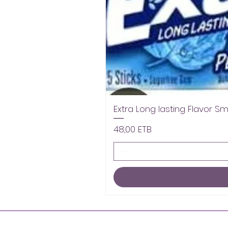
Extra Long lasting Flavor S
Цена
48,00 ETB