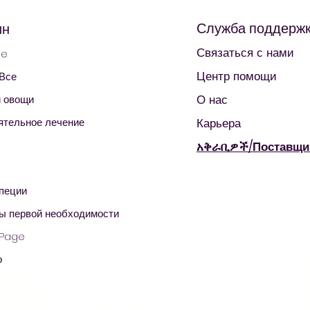
Служба поддерж
ин
Связаться с нами
ge
Центр помощи
 Все
О нас
и овощи
ятельное лечение
Карьера
አቅራቢዎች/Поставщи
специи
© 2021 AradaMart - Бакалея -Супермаркет - Покупки
ы первой необходимости
 Page
о