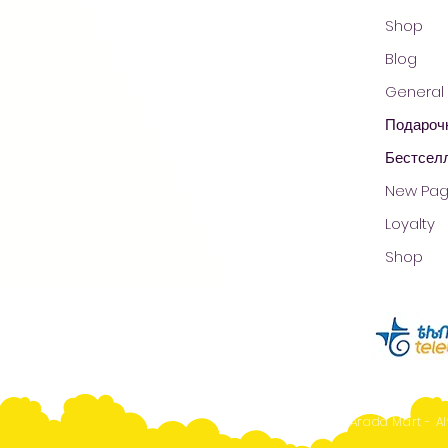
Shop
Blog
General
Подароч
Бестсел
New Pa
Loyalty
Shop
Arada Mart - Al