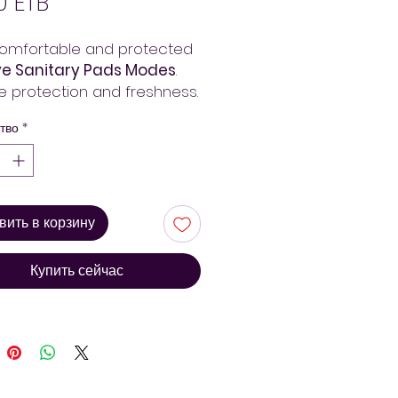
Цена
00 ETB
comfortable and protected
ve Sanitary Pads Modes
.
le protection and freshness.
t Arada Mart – fast
тво
*
ry. Always pay less!
вить в корзину
Купить сейчас