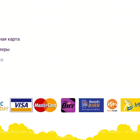
ная карта
леры
ge
ways Pay Less! Supermarket - Online Shopping- Addis-Abeba - Ethiopia
+251911251567