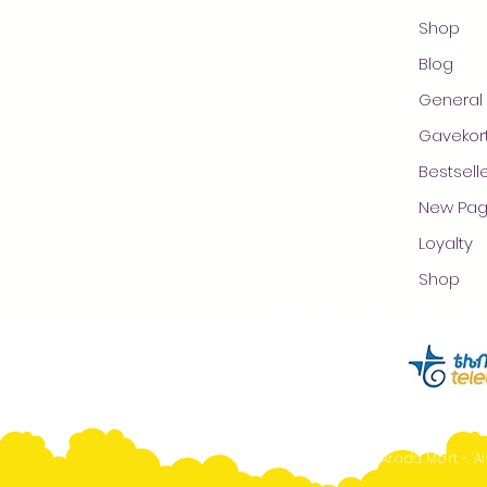
Shop
Blog
General
Gavekor
Bestsell
New Pa
Loyalty
Shop
Arada Mart - Al