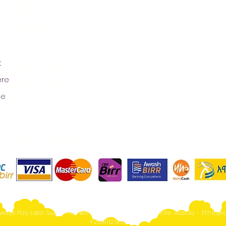
t
ere
ge
ways Pay Less! Supermarket - Online Shopping- Addis-Abeba - Ethiopia
+251911251567