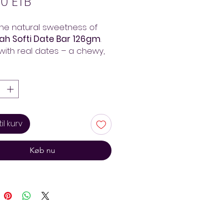
Pris
00 ETB
the natural sweetness of
h Softi Date Bar 126gm
.
ith real dates – a chewy,
-boosting snack. Order at
Mart – fast delivery. Always
ss!
 til kurv
Køb nu