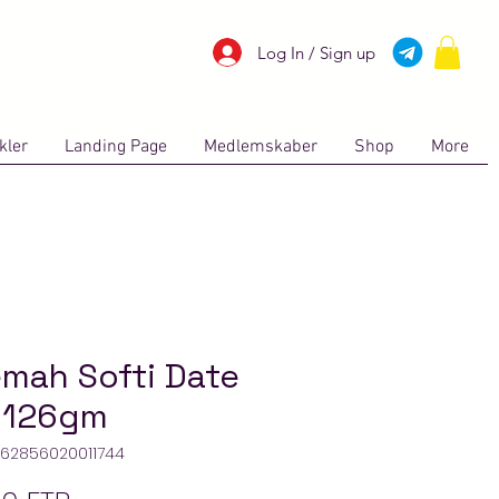
Log In / Sign up
kler
Landing Page
Medlemskaber
Shop
More
mah Softi Date
 126gm
: 62856020011744