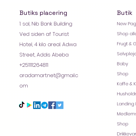
Butiks placering
Butik
1. sal, Nib Bank Building
New Pa
Ved siden af Tourist
Shop all
Frugt & 
Hotel, 4 kilo areal. Adwa
Selvplej
Street, Addis Abeba
Baby
+251111264811
Shop
aradamart.net@gmail.c
Kaffe & 
om
© 
Husholdn
Landing
Medlem
Shop
Drikkeva