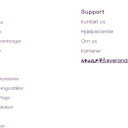
Support
Kontakt os
ge
Hjælpecenter
e
Om os
Grøntsager
e
Karrierer
አቅራቢዎች/Leverand
Krydderier
2021 af AradaMart - Købmand -Supermarked - Shoppi
ingsartikler
 Page
skaber
rer