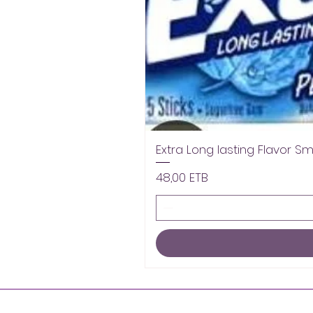
Extra Long lasting Flavor S
Pris
48,00 ETB