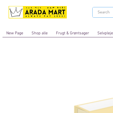
New Page
Shop alle
Frugt & Grøntsager
Selvpleje