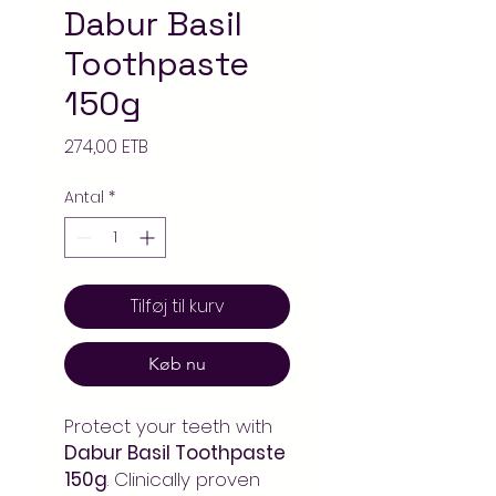
Dabur Basil
Toothpaste
150g
Pris
274,00 ETB
Antal
*
Tilføj til kurv
Køb nu
Protect your teeth with
Dabur Basil Toothpaste
150g
. Clinically proven