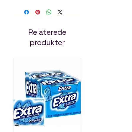
cavity protection. Fast
delivery in Addis Ababa
– always pay less!
Relaterede
produkter