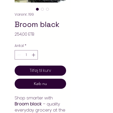
Varenr.: 199
Broom black
Pris
254,00 ETB
Antal
*
Tilføj til kurv
Køb nu
Shop smarter with
Broom black
– quality
everyday grocery at the