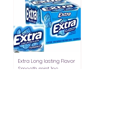
Extra Long lasting Flavor
Extra Longlasting F
Smooth mint 1pc
Spearmint 1pc
價格
價格
ETB 48.00
ETB 48.00
新增至購物車