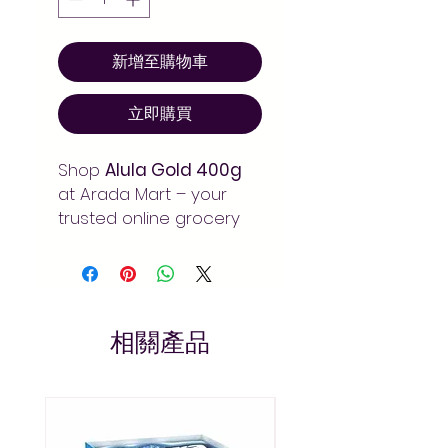
新增至購物車
立即購買
Shop
Alula Gold 400g
at Arada Mart – your
trusted online grocery
store in Addis Ababa.
Quality products at the
best prices with fast
delivery across Ethiopia.
Always pay less!
相關產品