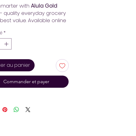
smarter with
Alula Gold
– quality everyday grocery
 best value. Available online
da Mart for fast, convenient
té
*
ry across Addis Ababa.
 pay less!
ter au panier
Commander et payer