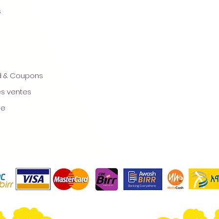
s
rd & Coupons
es ventes
ge