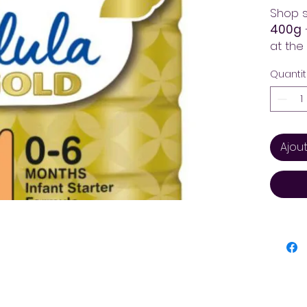
Shop 
400g
at the
at Ara
Quanti
delive
Always
Ajou