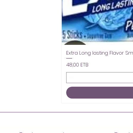
Extra Long lasting Flavor S
Prix
48,00 ETB