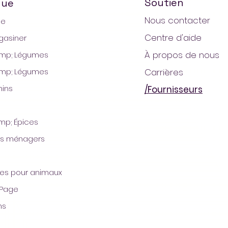
Soutien
que
Nous contacter
ge
Centre d'aide
gasiner
À propos de nous
&amp; Légumes
&amp; Légumes
Carrières
ins
/Fournisseurs
mp; Épices
© 2021 par Arada Mart
els ménagers
res pour animaux
 Page
ns