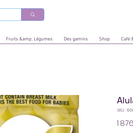
Fruits &amp; Légumes
Des gamins
Shop
Café 
Alu
SKU : 6
1 87