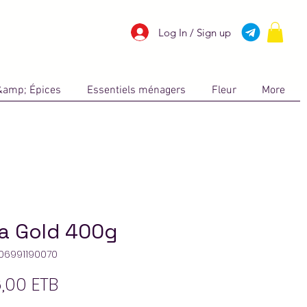
Log In / Sign up
&amp; Épices
Essentiels ménagers
Fleur
More
la Gold 400g
006991190070
Prix
6,00 ETB