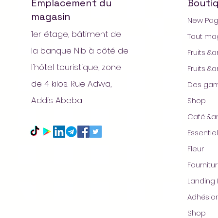
Emplacement du
Bouti
magasin
New Pa
1er étage, bâtiment de
Tout ma
la banque Nib à côté de
Fruits 
l'hôtel touristique, zone
Fruits 
de 4 kilos. Rue Adwa,
Des gam
Addis Abeba
Shop
Café &a
Essenti
Fleur
Fournitu
Landing
Adhésio
Shop