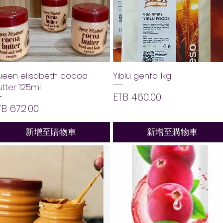
ueen elisabeth cocoa
Yiblu genfo 1kg
tter 125ml
價格
ETB 460.00
價格
TB 672.00
新增至購物車
新增至購物車