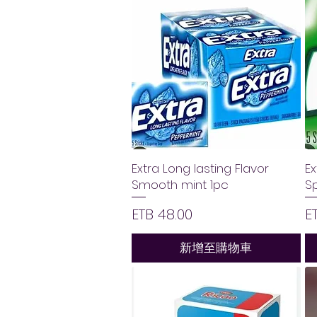
Extra Long lasting Flavor
Ex
Smooth mint 1pc
S
價格
ETB 48.00
E
新增至購物車