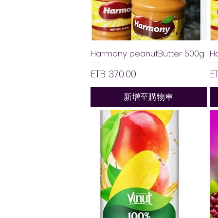
Harmony peanutButter 500g
H
價格
ETB 370.00
E
新增至購物車