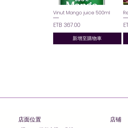
Vinut Mango juice 500ml
R
價格
ETB 367.00
E
新增至購物車
店面位置
店铺