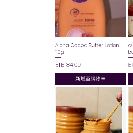
Aloha Cocoa Butter Lotion
q
110g
bu
價格
ETB 84.00
E
新增至購物車