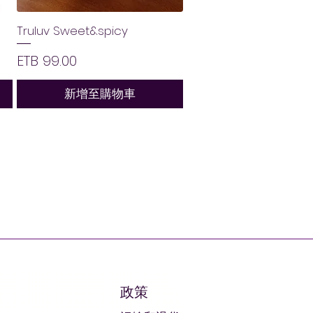
Truluv Sweet&spicy
價格
ETB 99.00
新增至購物車
政策