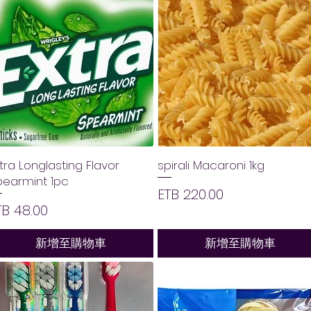
tra Longlasting Flavor
spirali Macaroni 1kg
pearmint 1pc
價格
ETB 220.00
價格
TB 48.00
新增至購物車
新增至購物車