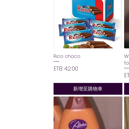
Rico choco
Wh
t
價格
ETB 42.00
E
新增至購物車