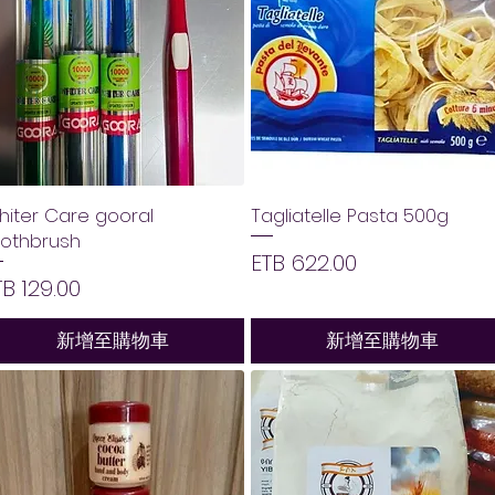
iter Care gooral
Tagliatelle Pasta 500g
oothbrush
價格
ETB 622.00
價格
TB 129.00
新增至購物車
新增至購物車