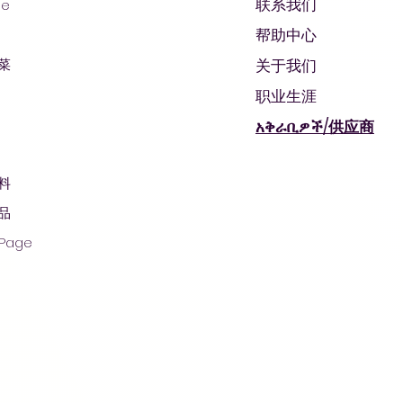
联系我们
ge
帮助中心
菜
关于我们
职业生涯
አቅራቢዎች/供应商
料
© 2021 AradaMart - 杂货店 - 超市 - 购物
品
 Page